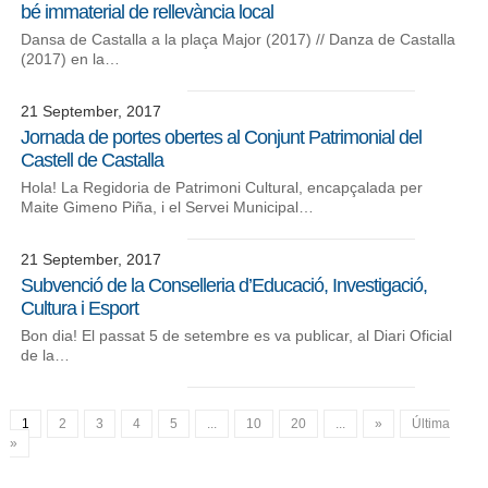
bé immaterial de rellevància local
Dansa de Castalla a la plaça Major (2017) // Danza de Castalla
(2017) en la…
21 September, 2017
Jornada de portes obertes al Conjunt Patrimonial del
Castell de Castalla
Hola! La Regidoria de Patrimoni Cultural, encapçalada per
Maite Gimeno Piña, i el Servei Municipal…
21 September, 2017
Subvenció de la Conselleria d’Educació, Investigació,
Cultura i Esport
Bon dia! El passat 5 de setembre es va publicar, al Diari Oficial
de la…
1
2
3
4
5
...
10
20
...
»
Última
»