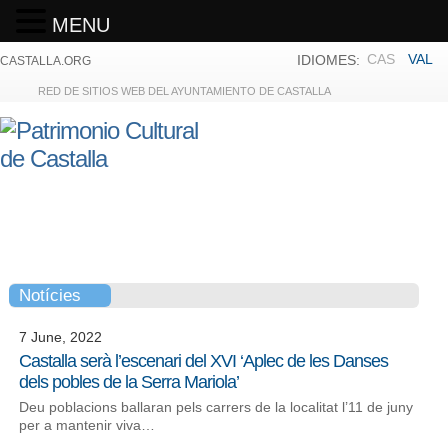
MENU
CAS
VAL
IDIOMES:
CASTALLA.ORG
RED DE SITIOS WEB DEL AYUNTAMIENTO DE CASTALLA
Notícies
7 June, 2022
Castalla serà l’escenari del XVI ‘Aplec de les Danses
dels pobles de la Serra Mariola’
Deu poblacions ballaran pels carrers de la localitat l’11 de juny
per a mantenir viva…