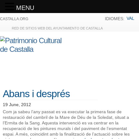
MENU
VAL
IDIOMES:
CASTALLA.ORG
RED DE SITIOS WEB DEL AYUNTAMIENTO DE CASTALLA
Abans i després
19 June, 2012
Com ja sabeu l’any passat es va executar la primera fase de
restauració del cambril de la Mare de Déu de la Soledat, situat a
l’Ermita de la Sang. Aquesta intervenció es va centrar en la
recuperació de les pintures murals i del paviment de l’esmentat
espai. A més, coincidint amb la finalització de l’actuació sobre les