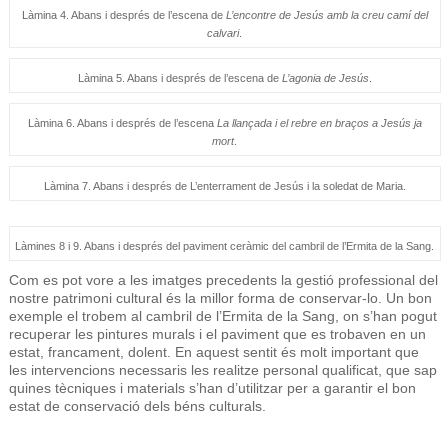
Làmina 4. Abans i després de l’escena de
L’encontre de Jesús amb la creu camí del
calvari
.
Làmina 5. Abans i després de l’escena de
L’agonia de Jesús
.
Làmina 6. Abans i després de l’escena
La llançada i el rebre en braços a Jesús ja
mort
.
Làmina 7. Abans i després de L’enterrament de Jesús i la soledat de Maria.
Làmines 8 i 9. Abans i després del paviment ceràmic del cambril de l’Ermita de la Sang.
Com es pot vore a les imatges precedents la gestió professional del
nostre patrimoni cultural és la millor forma de conservar-lo. Un bon
exemple el trobem al cambril de l’Ermita de la Sang, on s’han pogut
recuperar les pintures murals i el paviment que es trobaven en un
estat, francament, dolent. En aquest sentit és molt important que
les intervencions necessaris les realitze personal qualificat, que sap
quines tècniques i materials s’han d’utilitzar per a garantir el bon
estat de conservació dels béns culturals.