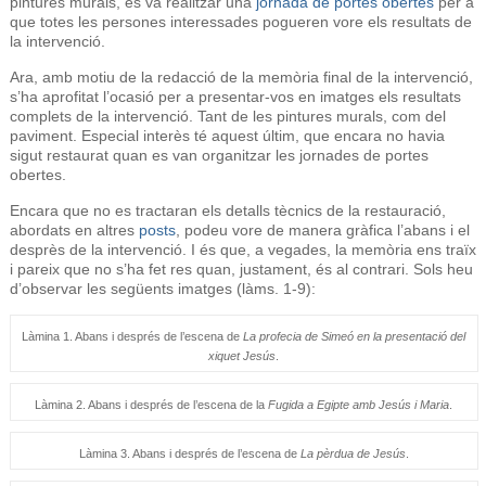
pintures murals, es va realitzar una
jornada de portes obertes
per a
que totes les persones interessades pogueren vore els resultats de
la intervenció.
Ara, amb motiu de la redacció de la memòria final de la intervenció,
s’ha aprofitat l’ocasió per a presentar-vos en imatges els resultats
complets de la intervenció. Tant de les pintures murals, com del
paviment. Especial interès té aquest últim, que encara no havia
sigut restaurat quan es van organitzar les jornades de portes
obertes.
Encara que no es tractaran els detalls tècnics de la restauració,
abordats en altres
posts
, podeu vore de manera gràfica l’abans i el
desprès de la intervenció. I és que, a vegades, la memòria ens traïx
i pareix que no s’ha fet res quan, justament, és al contrari. Sols heu
d’observar les següents imatges (làms. 1-9):
Làmina 1. Abans i després de l’escena de
La profecia de Simeó en la presentació del
xiquet Jesús
.
Làmina 2. Abans i després de l’escena de la
Fugida a Egipte amb Jesús i Maria
.
Làmina 3. Abans i després de l’escena de
La pèrdua de Jesús
.